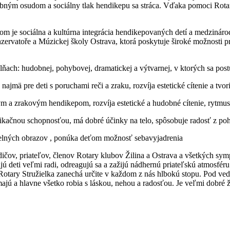
bným osudom a sociálny tlak hendikepu sa stráca. Vďaka pomoci Rotar
ieľom je sociálna a kultúrna integrácia hendikepovaných detí a medziná
onzervatoře a Múzickej školy Ostrava, ktorá poskytuje široké možnosti 
lňach: hudobnej, pohybovej, dramatickej a výtvarnej, v ktorých sa post
ajmä pre deti s poruchami reči a zraku, rozvíja estetické cítenie a tvor
 a zrakovým hendikepom, rozvíja estetické a hudobné cítenie, rytmus
kačnou schopnosťou, má dobré účinky na telo, spôsobuje radosť z po
adelných obrazov , ponúka deťom možnosť sebavyjadrenia
čov, priateľov, členov Rotary klubov Žilina a Ostrava a všetkých symp
majú deti veľmi radi, odreagujú sa a zažijú nádhernú priateľskú atmosféru
e Rotary Stružielka zanechá určite v každom z nás hlbokú stopu. Pod ve
ajú a hlavne všetko robia s láskou, nehou a radosťou. Je veľmi dobré že