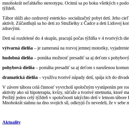
mnohokrát neľahkého stereotypu. Ocitnú sa po boku všetkých s podo
týždeň.
Tábor slúži ako ozdravný esteticko- socializačný pobyt detí. Jeho c
aktivít. Zúčastňujú sa ho deti zo Stružielky z Čadce a deti Lidovej k
zdravými.
Deti sú rozdelené do 4 skupín, pracujú počas týždňa v 4 tvorivých die
výtvarná dielňa
– je zameraná na rozvoj jemnej motoriky, vyjadrenie n
hudobná dielňa
– ponúka možnosť presadiť sa aj deťom s pohybovým
pohybová dielňa
– pomáha presadiť sa aj deťom s narušenou komuni
dramatická dielňa
– využíva tvorivé nápady detí, spája ich do div
V závere tábora celá činnosť vyvrcholí spoločným vystúpením pre rodi
aktivity ako sú hipoterapia, kvízy, súťaže a tvorivé stretnutia, ktoré 
Prežitý jeden celý týždeň v spoločnosti takýchto detí v letnom tábor
Mnohokrát siahnu na dno svojich síl, odkryjú čo nevedeli, že v sebe m
Aktuality