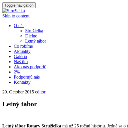
Toggle navigation
Skip to content
O nás
Stružielka
Dielne
Letný tábor
Čo robíme
Aktuality
Galéria
Náš tím
Ako nás podporiť
2%
Podporujú nás
Kontakty
20. October 2015
editor
Letný tábor
Letný tábor Rotary Stružielka
má už 25 ročnú históriu. Jedná sa o 