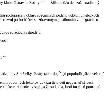
y klubu Ostrava a Rotary klubu Žilina môžu deti zažiť nádherný
rodná spolupráca v oblasti špeciálnych pedagogických umeleckých
pre rozvoj poslucháčov so zdravotným postihnutím v integrácii so
upnou rotáciou vystriedajú.
ivosť
hybu
atizantov Stružielky. Pestrý tábor dopĺňajú popoludňajšie a večerné
.
dením odborných lektorov dokážu tieto deti neuveriteľné veci.
 takéto zariadenie existuje, a že sú ľudia, ktorí im chcú pomáhať.